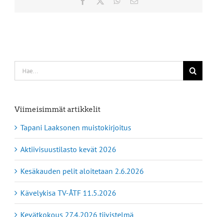
Facebook
X
WhatsApp
Sähköposti
Etsi
...
Viimeisimmät artikkelit
Tapani Laaksonen muistokirjoitus
Aktiivisuustilasto kevät 2026
Kesäkauden pelit aloitetaan 2.6.2026
Kävelykisa TV-ÅTF 11.5.2026
Kevätkokous 27.4.2026 tiivistelmä