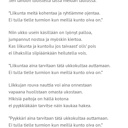
Sen tahdon todistella tässä meidän laulussa.
”Liikunta meitä kohentaa ja ryhtiämme ojentaa.
Ei tulla tielle turmion kun meillä kunto oiva on.”
Niin ukko usein käsillään on lyönyt palloa,
jumpannut nostoa ja myöskin kiertoa.
Kas liikunta ja kuntoilu jos taivaast’ olis’ pois
ei lihaksilla siipiäänkään heilutella vois.
”Liikuntaa aina tarvitaan tätä ukkokultaa auttamaan.
Ei tulla tielle turmion kun meillä kunto oiva on.”
Liikkujan rouva nauttia voi aina onnestaan
vapaana huolistaan omasta ukostaan.
Hikisiä paitoja on hällä kotona
ei pyykkiäkään tarvitse näin kaukaa hakea.
”Pyykkäri aina tarvitaan tätä ukkokultaa auttamaan.
Ei tulla tielle turmion kun meillä kunto oiva on.”