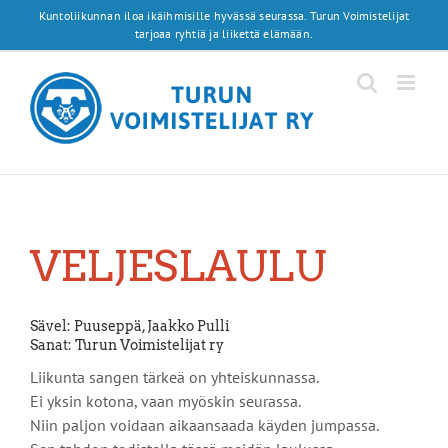
Skip
Kuntoliikunnan iloa ikäihmisille hyvässä seurassa. Turun Voimistelijat
to
tarjoaa ryhtiä ja liikettä elämään.
content
VELJESLAULU
Sävel: Puuseppä, Jaakko Pulli
Sanat: Turun Voimistelijat ry
Liikunta sangen tärkeä on yhteiskunnassa.
Ei yksin kotona, vaan myöskin seurassa.
Niin paljon voidaan aikaansaada käyden jumpassa.