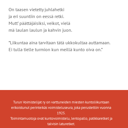
On taasen vietetty juhlahetki
ja eri suuntiin on eessä retki.
Mutt’ päättäjäisiksi, veikot, vielä
mä laulan laulun ja kahvin juon.
”Liikuntaa aina tarvitaan tätä ukkokultaa auttamaan.
Ei tulla tielle turmion kun meillä kunto oiva on.”
Turun Voimistelijat ry on varttuneiden miesten kuntoliikuntaan
erikoistunut perinteikäs voimisteluseura, joka perustettiin vuonna
1925.
Toimintamuotoja ovat kuntovoimistelu, lentopallo, patikkaretket ja
talvisin laturetket.