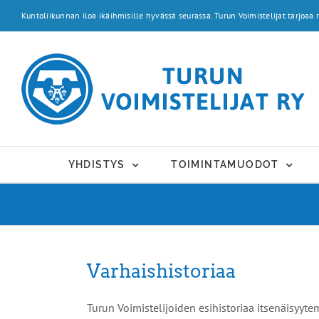
Skip
Kuntoliikunnan iloa ikäihmisille hyvässä seurassa. Turun Voimistelijat tarjoaa r
to
content
YHDISTYS
TOIMINTAMUODOT
Varhaishistoriaa
Turun Voimistelijoiden esihistoriaa itsenäisyyte