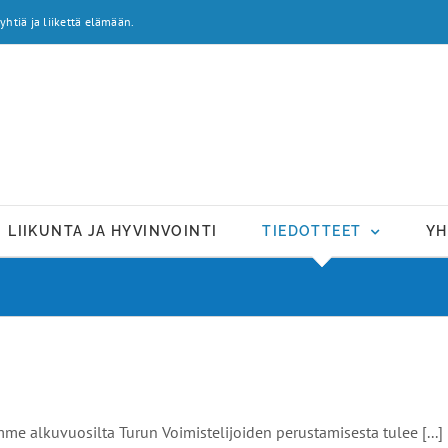
yhtiä ja liikettä elämään.
LIIKUNTA JA HYVINVOINTI
TIEDOTTEET
YH
mme alkuvuosilta Turun Voimistelijoiden perustamisesta tulee [...]