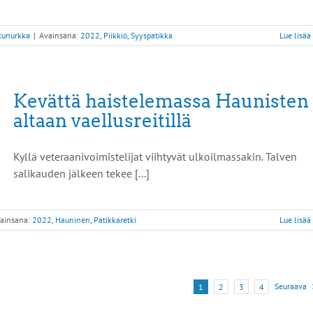
ttunurkka
|
Avainsana:
2022
,
Piikkiö
,
Syyspatikka
Lue lisää
Kevättä haistelemassa Haunisten
altaan vaellusreitillä
Kyllä veteraanivoimistelijat viihtyvät ulkoilmassakin. Talven
salikauden jälkeen tekee [...]
ainsana:
2022
,
Hauninen
,
Patikkaretki
Lue lisää
Seuraava
1
2
3
4