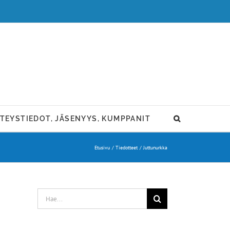
TEYSTIEDOT, JÄSENYYS, KUMPPANIT
Etusivu
Tiedotteet
Juttunurkka
Etsi
...