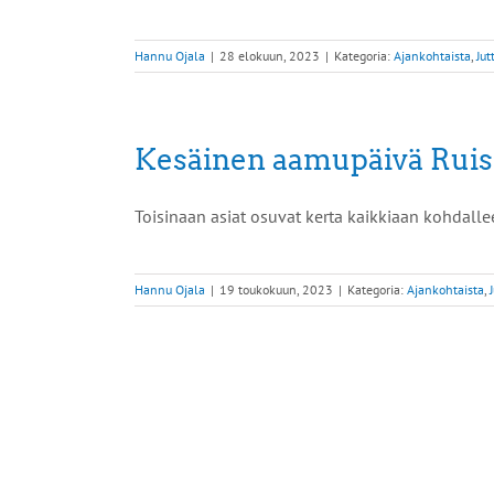
Hannu Ojala
|
28 elokuun, 2023
|
Kategoria:
Ajankohtaista
,
Jut
Kesäinen aamupäivä Ruiss
Toisinaan asiat osuvat kerta kaikkiaan kohdallee
Hannu Ojala
|
19 toukokuun, 2023
|
Kategoria:
Ajankohtaista
,
 Piikkiön
ä