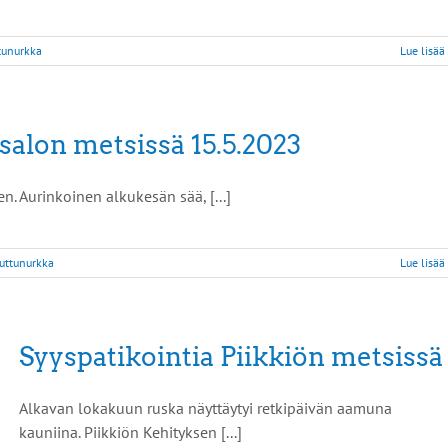
tunurkka
Lue lisää
alon metsissä 15.5.2023
n. Aurinkoinen alkukesän sää, [...]
Juttunurkka
Lue lisää
Syyspatikointia Piikkiön metsissä
Alkavan lokakuun ruska näyttäytyi retkipäivän aamuna
kauniina. Piikkiön Kehityksen [...]