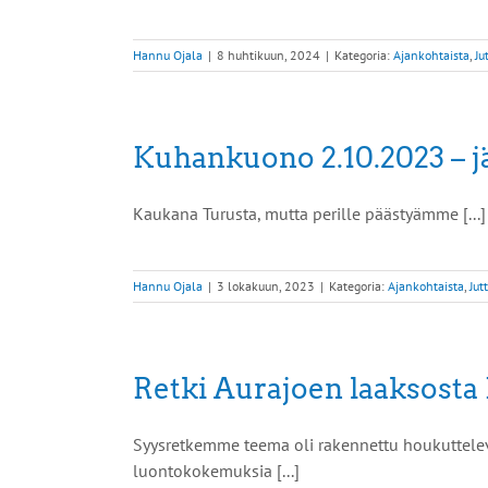
Hannu Ojala
|
8 huhtikuun, 2024
|
Kategoria:
Ajankohtaista
,
Ju
Kuhankuono 2.10.2023 – 
Kaukana Turusta, mutta perille päästyämme [...]
Hannu Ojala
|
3 lokakuun, 2023
|
Kategoria:
Ajankohtaista
,
Jut
Retki Aurajoen laaksost
Syysretkemme teema oli rakennettu houkuttelev
luontokokemuksia [...]