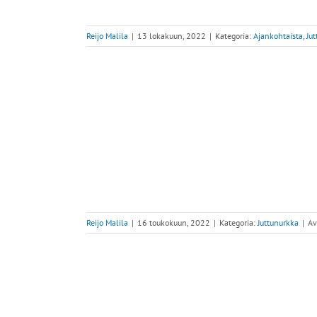
Reijo Malila
|
13 lokakuun, 2022
|
Kategoria:
Ajankohtaista
,
Ju
lemassa
ltaan
illä
Reijo Malila
|
16 toukokuun, 2022
|
Kategoria:
Juttunurkka
|
Av