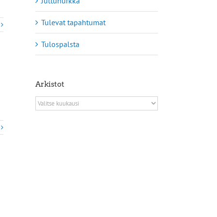
Juttunurkka
Tulevat tapahtumat
Tulospalsta
Arkistot
Arkistot