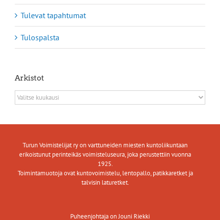
Tulevat tapahtumat
Tulospalsta
Arkistot
Arkistot
Turun Voimistelijat ry on varttuneiden miesten kuntoliikuntaan
erikoistunut perinteikäs voimisteluseura, joka perustettiin vuonna
1925.
Toimintamuotoja ovat kuntovoimistelu, lentopallo, patikkaretket ja
talvisin laturetket.
Puheenjohtaja on Jouni Riekki