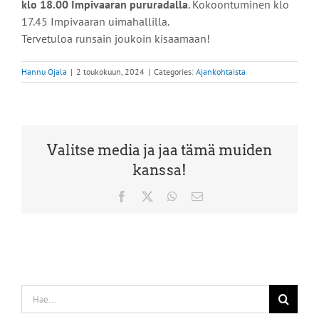
klo 18.00 Impivaaran pururadalla
. Kokoontuminen klo
17.45 Impivaaran uimahallilla.
Tervetuloa runsain joukoin kisaamaan!
Hannu Ojala
|
2 toukokuun, 2024
|
Categories:
Ajankohtaista
Valitse media ja jaa tämä muiden
kanssa!
Facebook
X
WhatsApp
Sähköposti
Etsi
...