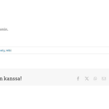
mmin.
vely
,
retki
en kanssa!
Facebook
X
Whats
Sä