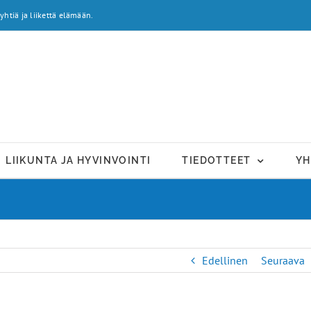
yhtiä ja liikettä elämään.
LIIKUNTA JA HYVINVOINTI
TIEDOTTEET
YH
Edellinen
Seuraava