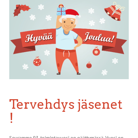
Katso
kuvaa
isompana
Tervehdys jäsenet
!
Seuramme 93. toimintavuosi on päättymässä. Vuosi on