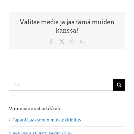
Valitse media ja jaa tämä muiden
kanssa!
Facebook
X
WhatsApp
Sähköposti
Etsi
...
Viimeisimmät artikkelit
Tapani Laaksonen muistokirjoitus
Aktiivisuustilasto kevät 2026