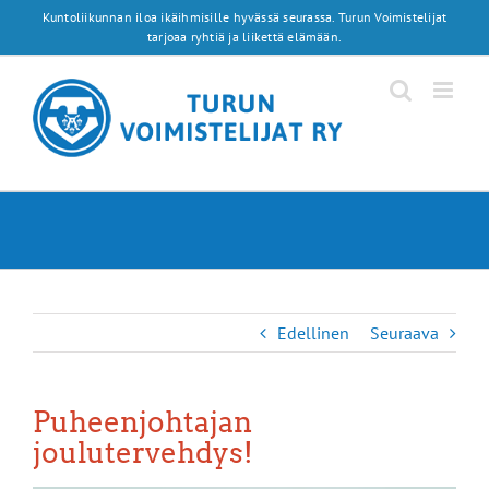
Skip
Kuntoliikunnan iloa ikäihmisille hyvässä seurassa. Turun Voimistelijat
to
tarjoaa ryhtiä ja liikettä elämään.
content
Edellinen
Seuraava
Puheenjohtajan
joulutervehdys!