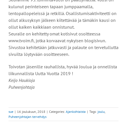
kulunut perinteiseen tapaan jumppaamalla,
lentopallopeleissä ja retkillä. Osallistumisaktiviteetti on
ollut alkusyksyn jälkeen kiitettävää ja tämäkin kausi on
ollut kaiken kaikkiaan onnistunut.
Seuralle on kehitetty omat kotisivut osoitteessa
www.tvoim.fi, jotka korvaavat nykyisen blogisivun.
Sivustoa kehitetään jatkuvasti ja palaute on tervetullutta
sivuilta löytyvään osoitteeseen.
Toivotan jäsenille rauhallista, hyvää Joulua ja onnellista
liikunnallista Uutta Vuotta 2019 !
Keijo Haukioja
Puheenjohtaja
sue
|
16 joulukuun, 2018
|
Categories:
Ajankohtaista
|
Tags:
joulu
,
Puheenjohtajan tervehdys