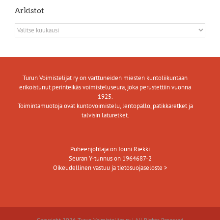
Arkistot
Arkistot
Turun Voimistelijat ry on varttuneiden miesten kuntoliikuntaan
erikoistunut perinteikäs voimisteluseura, joka perustettiin vuonna
1925.
Toimintamuotoja ovat kuntovoimistelu, lentopallo, patikkaretket ja
talvisin laturetket.
Puheenjohtaja on Jouni Riekki
Seuran Y-tunnus on 1964687-2
Oikeudellinen vastuu ja tietosuojaseloste >
Copyright 2026 Turun Voimistelijat ry | All Rights Reserved