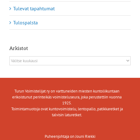
Tulevat tapahtumat
Tulospalsta
Arkistot
Arkistot
Turun Voimistelijat ry on varttuneiden miesten kuntoliikuntaan
erikoistunut perinteikäs voimisteluseura, joka perustettiin vuonna
1925.
Toimintamuotoja ovat kuntovoimistelu, lentopallo, patikkaretket ja
talvisin laturetket.
Puheenjohtaja on Jouni Riekki