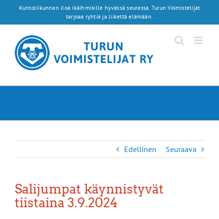
Skip
Kuntoliikunnan iloa ikäihmisille hyvässä seurassa. Turun Voimistelijat
to
tarjoaa ryhtiä ja liikettä elämään.
content
Edellinen
Seuraava
Salijumpat käynnistyvät
tiistaina 3.9.2024