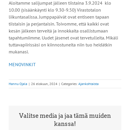
Aloitamme salijumpat jälleen tiistaina 3.9.2024 klo
10.00 (sisäänkäynti klo 9.30-9.50) Virastotalon
liikuntasalissa. Jumppapäivät ovat entiseen tapaan
tiistaisin ja perjantaisin. Toivomme, että kaikki ovat
kesän jälkeen terveitä ja innokkaita osallistumaan
tapahtumiimme. Uudet jäsenet ovat tervetulleita. Mikäli
tuttavapiirissäsi on kiinnostuneita niin tuo heidätkin
mukanasi.
MENOVINKIT
Hannu Ojala
|
26 elokuun, 2024
|
Categories:
Ajankohtaista
Valitse media ja jaa tämä muiden
kanssa!