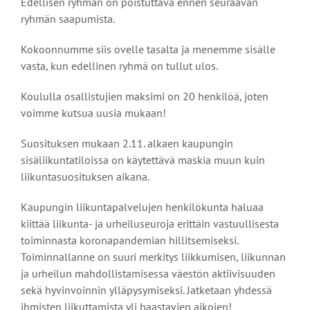
Edellisen ryhmän on poistuttava ennen seuraavan
ryhmän saapumista.
Kokoonnumme siis ovelle tasalta ja menemme sisälle
vasta, kun edellinen ryhmä on tullut ulos.
Koululla osallistujien maksimi on 20 henkilöä, joten
voimme kutsua uusia mukaan!
Suosituksen mukaan 2.11. alkaen kaupungin
sisäliikuntatiloissa on käytettävä maskia muun kuin
liikuntasuosituksen aikana.
Kaupungin liikuntapalvelujen henkilökunta haluaa
kiittää liikunta- ja urheiluseuroja erittäin vastuullisesta
toiminnasta koronapandemian hillitsemiseksi.
Toiminnallanne on suuri merkitys liikkumisen, liikunnan
ja urheilun mahdollistamisessa väestön aktiivisuuden
sekä hyvinvoinnin ylläpysymiseksi. Jatketaan yhdessä
ihmisten liikuttamista yli haastavien aikojen!