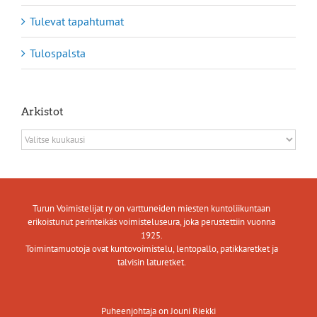
Tulevat tapahtumat
Tulospalsta
Arkistot
Arkistot
Turun Voimistelijat ry on varttuneiden miesten kuntoliikuntaan
erikoistunut perinteikäs voimisteluseura, joka perustettiin vuonna
1925.
Toimintamuotoja ovat kuntovoimistelu, lentopallo, patikkaretket ja
talvisin laturetket.
Puheenjohtaja on Jouni Riekki