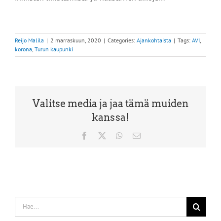
Reijo Malila
|
2 marraskuun, 2020
|
Categories:
Ajankohtaista
|
Tags:
AVI
,
korona
,
Turun kaupunki
Valitse media ja jaa tämä muiden
kanssa!
Facebook
X
WhatsApp
Sähköposti
Etsi
...