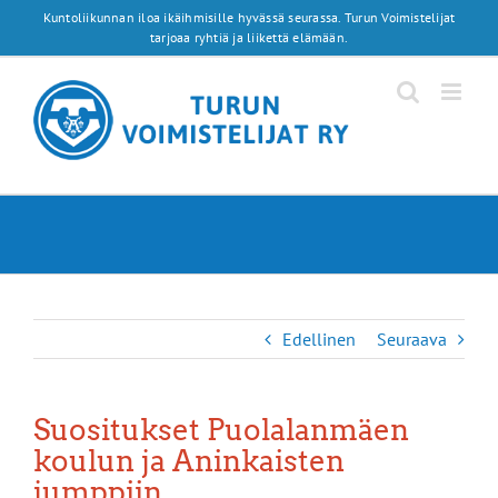
Skip
Kuntoliikunnan iloa ikäihmisille hyvässä seurassa. Turun Voimistelijat
to
tarjoaa ryhtiä ja liikettä elämään.
content
Edellinen
Seuraava
Suositukset Puolalanmäen
koulun ja Aninkaisten
jumppiin