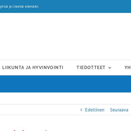
yhtiä ja liikettä elämään.
LIIKUNTA JA HYVINVOINTI
TIEDOTTEET
YH
Edellinen
Seuraava