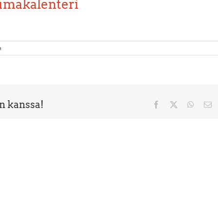
umakalenteri
a
en kanssa!
Facebook
X
Whats
Sä