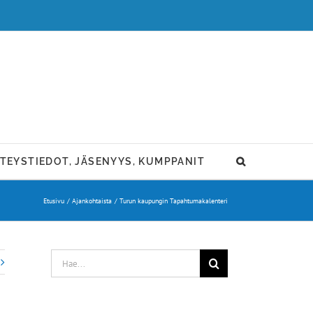
TEYSTIEDOT, JÄSENYYS, KUMPPANIT
Etusivu
Ajankohtaista
Turun kaupungin Tapahtumakalenteri
Etsi
...