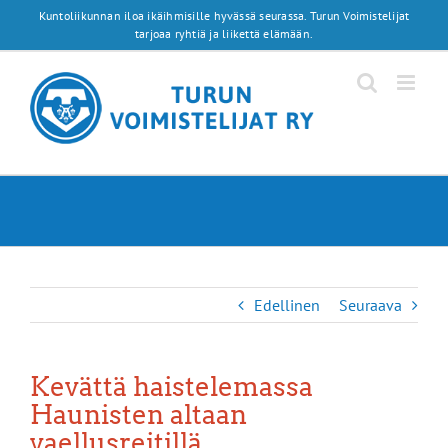
Skip
Kuntoliikunnan iloa ikäihmisille hyvässä seurassa. Turun Voimistelijat
to
tarjoaa ryhtiä ja liikettä elämään.
content
Edellinen
Seuraava
Kevättä haistelemassa
Haunisten altaan
vaellusreitillä