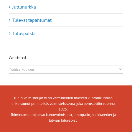
Juttunurkka
Tulevat tapahtumat
Tulospalsta
Arkistot
Arkistot
Turun Voimistelijat ry on varttuneiden miesten kuntoliikuntaan
erikoistunut perinteikäs voimisteluseura, joka perustettiin vuonna
1925.
Toimintamuotoja ovat kuntovoimistelu, lentopallo, patikkaretket ja
talvisin laturetket.