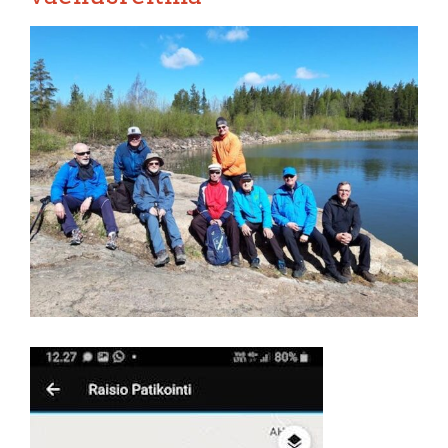
Katso
kuvaa
isompana