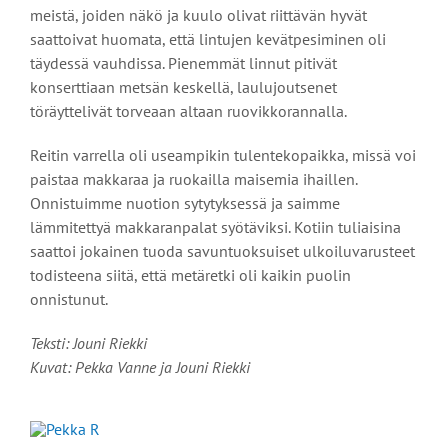
meistä, joiden näkö ja kuulo olivat riittävän hyvät
saattoivat huomata, että lintujen kevätpesiminen oli
täydessä vauhdissa. Pienemmät linnut pitivät
konserttiaan metsän keskellä, laulujoutsenet
töräyttelivät torveaan altaan ruovikkorannalla.
Reitin varrella oli useampikin tulentekopaikka, missä voi
paistaa makkaraa ja ruokailla maisemia ihaillen.
Onnistuimme nuotion sytytyksessä ja saimme
lämmitettyä makkaranpalat syötäviksi. Kotiin tuliaisina
saattoi jokainen tuoda savuntuoksuiset ulkoiluvarusteet
todisteena siitä, että metäretki oli kaikin puolin
onnistunut.
Teksti: Jouni Riekki
Kuvat: Pekka Vanne ja Jouni Riekki