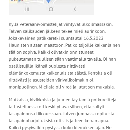
Kyllä veteraanivoimistelijat viihtyvät ulkoilmassakin.
Talven salikauden jälkeen tekee mieli aurinkoon.
Jokakeväinen patikkaretki suuntautui 16.5.2022
Haunisten altaan maastoon. Patikoitsijoille kaikenlainen
sää on sopiva. Kaikki olivatkin onnistuneet
pukeutumaan tuulisen sään vaatimalla tavalla. Olihan
osallistujilla ikänsä puolesta riittävästi
elämänkokemusta kaikenlaisista säistä. Kerroksia oli
riittävästi ja asusteiden värivalikoimakin oli
monipuolinen. Mieliala oli vireä ja jutut sen mukaisia.
Mutkaisia, kivikkoisia ja juurien täyttämiä polkureittejä
tallusteltaessa oli keskityttävä siihen, että säilytti
tasapainonsa liikkuessaan. Talven jumpassa opituista
tasapainoharjoituksista oli siis jälleen kerran apua.
Kaikki pysyivätkin pystyssä koko kierroksen ajan. Ne