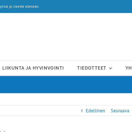
yhtiä ja liikettä elämään.
LIIKUNTA JA HYVINVOINTI
TIEDOTTEET
YH
Edellinen
Seuraava