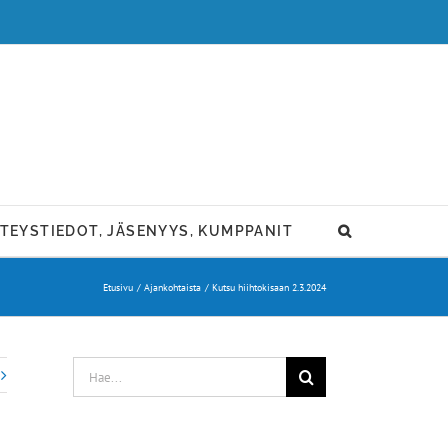
TEYSTIEDOT, JÄSENYYS, KUMPPANIT
Etusivu
Ajankohtaista
Kutsu hiihtokisaan 2.3.2024
Etsi
...