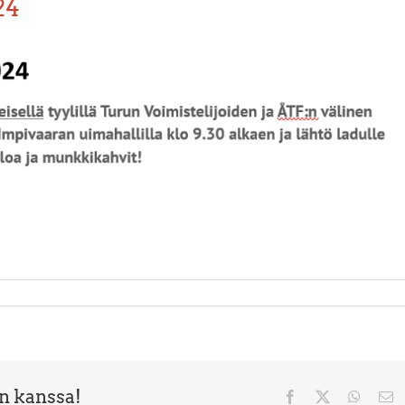
24
en kanssa!
Facebook
X
Whats
Sä