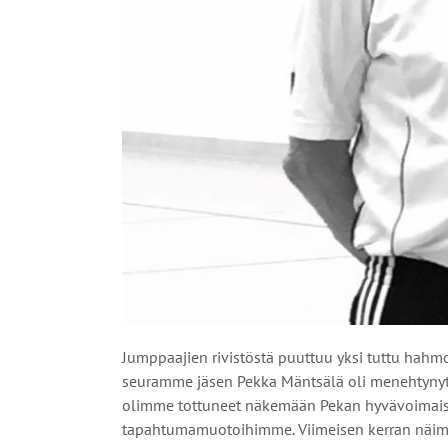
Jumppaajien rivistöstä puuttuu yksi tuttu hahm
seuramme jäsen Pekka Mäntsälä oli menehtynyt j
olimme tottuneet näkemään Pekan hyvävoimaisen
tapahtumamuotoihimme. Viimeisen kerran näimm