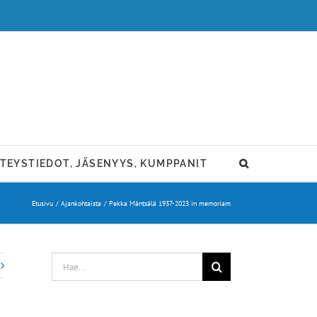
TEYSTIEDOT, JÄSENYYS, KUMPPANIT
Etusivu
Ajankohtaista
Pekka Mäntsälä 1937-2023 in memoriam
Etsi
...