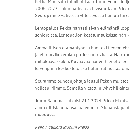
Pekka Mäntsälä toimii pitkään Turun Voimistel
2006-2022. Liikunnallista aktiivisuuttaan Pekka 
Seurojemme välisessä yhteistyössä hän oli tärk
Lentopalloa Pekka harrasti aivan elämänsä lopp
senioreissa. Lentopallon kesäturnauksissa hän 
Ammatillisen elämäntyönsä hän teki tiedemiehe
ja elintarvikekemian professorin virasta. Hän 
mittakaavassakin. Kuvaavaa hänen hienolle per
kaveripiirin keskusteluissa halunnut nostaa oma
Seuramme puheenjohtaja lausui Pekan muistosa
veljespiiriimme. Samalla vietettiin lyhyt hiljain
Turun Sanomat julkaisi 21.1.2024 Pekka Mäntsäl
ammatillista uraansa laajemmin. Siunaustapah
muodossa.
Keijo Haukioja ja Jouni Riekki