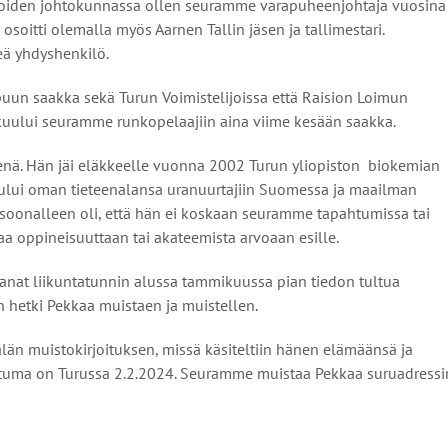
ijoiden johtokunnassa ollen seuramme varapuheenjohtaja vuosina
osoitti olemalla myös Aarnen Tallin jäsen ja tallimestari.
eä yhdyshenkilö.
uun saakka sekä Turun Voimistelijoissa että Raision Loimun
kuului seuramme runkopelaajiin aina viime kesään saakka.
nä. Hän jäi eläkkeelle vuonna 2002 Turun yliopiston biokemian
kuului oman tieteenalansa uranuurtajiin Suomessa ja maailman
soonalleen oli, että hän ei koskaan seuramme tapahtumissa tai
a oppineisuuttaan tai akateemista arvoaan esille.
nat liikuntatunnin alussa tammikuussa pian tiedon tultua
en hetki Pekkaa muistaen ja muistellen.
än muistokirjoituksen, missä käsiteltiin hänen elämäänsä ja
tuma on Turussa 2.2.2024. Seuramme muistaa Pekkaa suruadressi