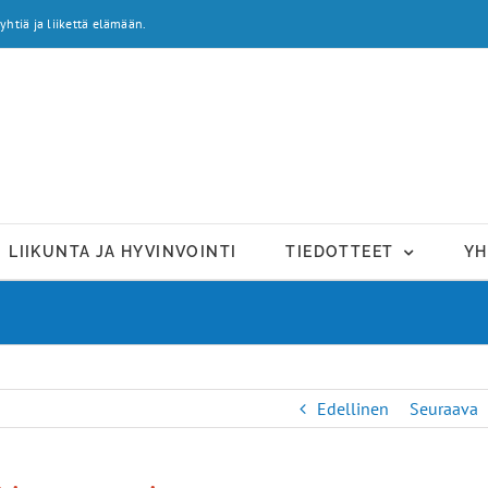
yhtiä ja liikettä elämään.
LIIKUNTA JA HYVINVOINTI
TIEDOTTEET
YH
Edellinen
Seuraava