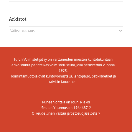
Arkistot
Arkistot
Turun Voimistelijat ry on varttuneiden miesten kuntoliikuntaan
erikoistunut perinteikäs voimisteluseura, joka perustettiin vuonna
1925.
Toimintamuotoja ovat kuntovoimistelu, lentopallo, patikkaretket ja
talvisin laturetket.
Puheenjohtaja on Jouni Riekki
Seuran Y-tunnus on 1964687-2
Oikeudellinen vastuu ja tietosuojaseloste >