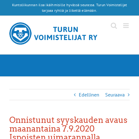
Skip
Kuntoliikunnan iloa ikäihmisille hyvässä seurassa. Turun Voimistelijat
to
tarjoaa ryhtiä ja liikettä elämään.
content
Edellinen
Seuraava
Onnistunut syyskauden avaus
maanantaina 7.9.2020
Ispoisten uimarannalla