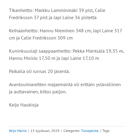
Tikanheitto: Markku Lamminmäki 39 pist, Calle
Fredriksson 37 pist ja Japi Laine 36 pistettä
Keihäänheitto: Hannu Nieminen 348 cm, Japi Laine 317
cm ja Calle Fredriksson 309 cm
Kuninkuuslaji saappaanheitto: Pekka Mäntsälä 19,35 m,
Hannu Moisio 17,50 m ja Japi Laine 17,10 m
Paikalla oli runsas 20 jäsentä.
Avantouimareitten majaemäntä oli erittäin ystävällinen
ja auttavainen, kiitos paljon.
Keijo Haukioja
Reijo Malila
|
13 syyskuun, 2020
|
Categories:
Tulospalsta
|
Tags: