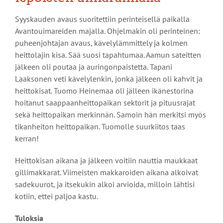
Syyskauden avaus suoritettiin perinteisellä paikalla
Avantouimareiden majalla. Ohjelmakin oli perinteinen:
puheenjohtajan avaus, kävelylämmittely ja kolmen
heittolajin kisa. Sää suosi tapahtumaa. Aamun sateitten
jälkeen oli poutaa ja auringonpaistetta. Tapani
Laaksonen veti kävelylenkin, jonka jälkeen oli kahvit ja
heittokisat. Tuomo Heinemaa oli jälleen ikänestorina
hoitanut saappaanheittopaikan sektorit ja pituusrajat
sekä heittopaikan merkinnän. Samoin hän merkitsi myös
tikanheiton heittopaikan. Tuomolle suurkiitos taas
kerran!
Heittokisan aikana ja jälkeen voitiin nauttia maukkaat
gillimakkarat. Viimeisten makkaroiden aikana alkoivat
sadekuurot, ja itsekukin alkoi arvioida, milloin lähtisi
kotiin, ettei paljoa kastu.
Tuloksia