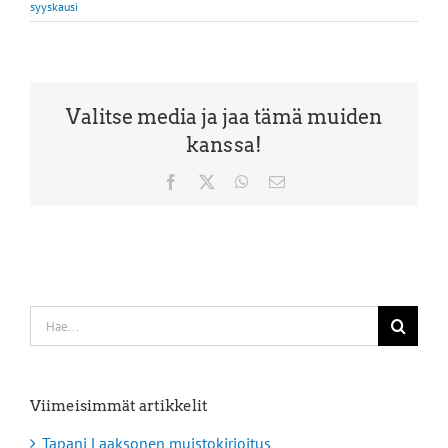
syyskausi
Valitse media ja jaa tämä muiden
kanssa!
Facebook
X
WhatsApp
Sähköposti
Etsi
...
Viimeisimmät artikkelit
Tapani Laaksonen muistokirjoitus