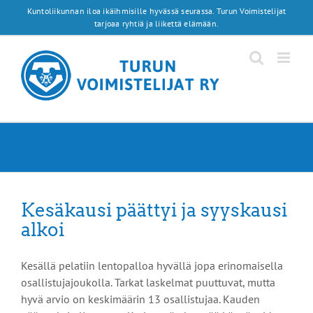
Skip
Kuntoliikunnan iloa ikäihmisille hyvässä seurassa. Turun Voimistelijat
to
tarjoaa ryhtiä ja liikettä elämään.
content
Kesäkausi päättyi ja syyskausi
alkoi
Kesällä pelatiin lentopalloa hyvällä jopa erinomaisella
osallistujajoukolla. Tarkat laskelmat puuttuvat, mutta
hyvä arvio on keskimäärin 13 osallistujaa. Kauden