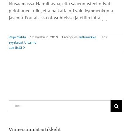
kiusaamassa. Harmittavaa, että sääennusteet olivat
pelottaneet niin, että paikalla oli vain kymmenkunta
jäsentä. Poutaisissa olosuhteissa jätettiin tällä [...]
Reijo Malila
|
12 syyskuun, 2019
|
Categories:
Juttunurkka
|
Tags:
syyskausi
,
Uittamo
Lue lisää
Etsi
...
Viimeisimmät artikkelit