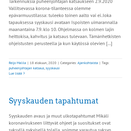
Tarkennuksia puheenjohtajan katsaukseen 2.9.2020
Vallitsevassa korona-tilanteessa olemme
epävarmuustilassa: tuleeko toinen aalto vai ei. Joka
tapauksessa syyskausi avataan Ispoisten uimarannalla
maanantaina 7.9. klo 10. Ohjelmassa on kolmen lajin
heittokisa, kahvitus ja katsaus tulevaan. Tämänhetkisten
ohjeistusten perusteella ja kun käytössä olevien [...]
Reijo Malila
|
18 elokuun, 2020
|
Categories:
Ajankohtaista
|
Tags:
puheenjohtajan katsaus
,
syyskausi
Lue lisää
Syyskauden tapahtumat
Syyskauden avaus ja muut ulkotapahtumat Mikäli
koronavirukseen liittyvät ohjeet ja suositukset ovat
syksyllä nykyisellä tolalla, voimme varautua syksyn