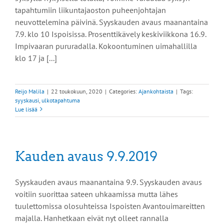
tapahtumiin liikuntajaoston puheenjohtajan
neuvottelemina päivinä. Syyskauden avaus maanantaina
7.9. klo 10 Ispoisissa. Prosenttikävely keskiviikkona 16.9.
Impivaaran pururadalla. Kokoontuminen uimahallilla
klo 17 ja [...]
Reijo Malila
|
22 toukokuun, 2020
|
Categories:
Ajankohtaista
|
Tags:
syyskausi
,
ulkotapahtuma
Lue lisää
Kauden avaus 9.9.2019
Syyskauden avaus maanantaina 9.9. Syyskauden avaus
voitiin suorittaa sateen uhkaamissa mutta lähes
tuulettomissa olosuhteissa Ispoisten Avantouimareitten
majalla. Hanhetkaan eivät nyt olleet rannalla