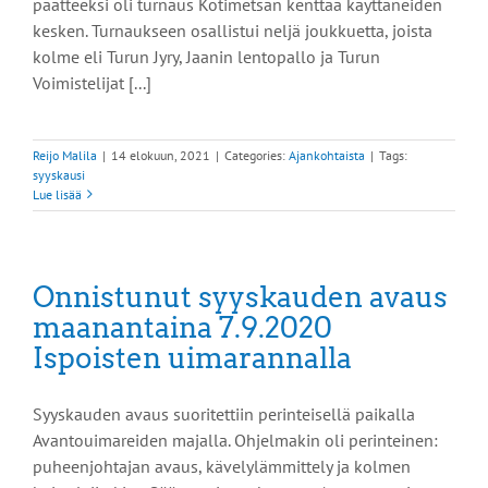
päätteeksi oli turnaus Kotimetsän kenttää käyttäneiden
kesken. Turnaukseen osallistui neljä joukkuetta, joista
kolme eli Turun Jyry, Jaanin lentopallo ja Turun
Voimistelijat [...]
Reijo Malila
|
14 elokuun, 2021
|
Categories:
Ajankohtaista
|
Tags:
syyskausi
Lue lisää
Onnistunut syyskauden avaus
maanantaina 7.9.2020
Ispoisten uimarannalla
Syyskauden avaus suoritettiin perinteisellä paikalla
Avantouimareiden majalla. Ohjelmakin oli perinteinen:
puheenjohtajan avaus, kävelylämmittely ja kolmen