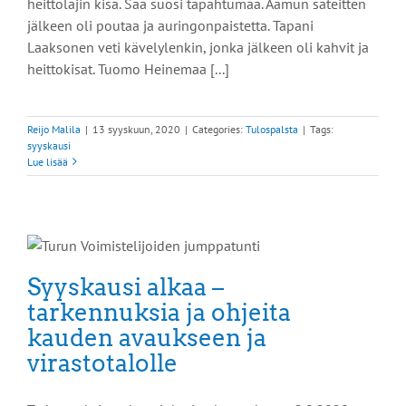
heittolajin kisa. Sää suosi tapahtumaa. Aamun sateitten
jälkeen oli poutaa ja auringonpaistetta. Tapani
Laaksonen veti kävelylenkin, jonka jälkeen oli kahvit ja
heittokisat. Tuomo Heinemaa [...]
Reijo Malila
|
13 syyskuun, 2020
|
Categories:
Tulospalsta
|
Tags:
syyskausi
Lue lisää
Syyskausi alkaa –
tarkennuksia ja ohjeita
kauden avaukseen ja
virastotalolle