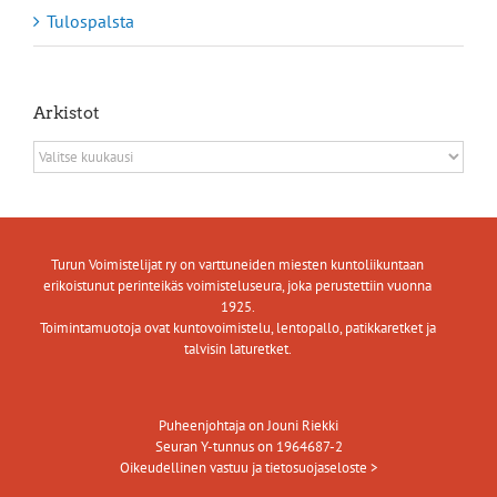
Tulospalsta
Arkistot
Arkistot
Turun Voimistelijat ry on varttuneiden miesten kuntoliikuntaan
erikoistunut perinteikäs voimisteluseura, joka perustettiin vuonna
1925.
Toimintamuotoja ovat kuntovoimistelu, lentopallo, patikkaretket ja
talvisin laturetket.
Puheenjohtaja on Jouni Riekki
Seuran Y-tunnus on 1964687-2
Oikeudellinen vastuu ja tietosuojaseloste >