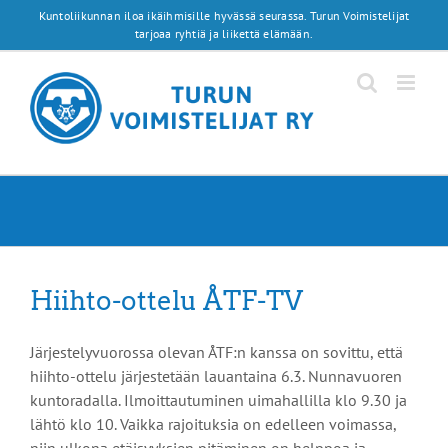
Skip
Kuntoliikunnan iloa ikäihmisille hyvässä seurassa. Turun Voimistelijat
to
tarjoaa ryhtiä ja liikettä elämään.
content
Hiihto-ottelu ÅTF-TV
Järjestelyvuorossa olevan ÅTF:n kanssa on sovittu, että
hiihto-ottelu järjestetään lauantaina 6.3. Nunnavuoren
kuntoradalla. Ilmoittautuminen uimahallilla klo 9.30 ja
lähtö klo 10. Vaikka rajoituksia on edelleen voimassa,
niin ulkona etäisyyksien pitäminen on helppoa ja