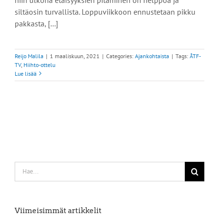
siltäosin turvallista. Loppuviikkoon ennustetaan pikku
pakkasta, [...]
Reijo Malila
|
1 maaliskuun, 2021
|
Categories:
Ajankohtaista
|
Tags:
ÅTF-
TV
,
Hiihto-ottelu
Lue lisää
Etsi
...
Viimeisimmät artikkelit