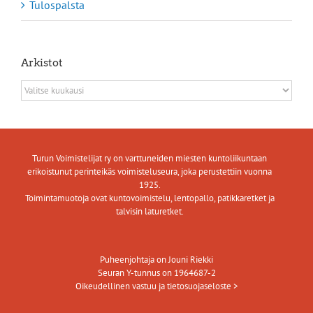
Tulospalsta
Arkistot
Arkistot
Turun Voimistelijat ry on varttuneiden miesten kuntoliikuntaan
erikoistunut perinteikäs voimisteluseura, joka perustettiin vuonna
1925.
Toimintamuotoja ovat kuntovoimistelu, lentopallo, patikkaretket ja
talvisin laturetket.
Puheenjohtaja on Jouni Riekki
Seuran Y-tunnus on 1964687-2
Oikeudellinen vastuu ja tietosuojaseloste >