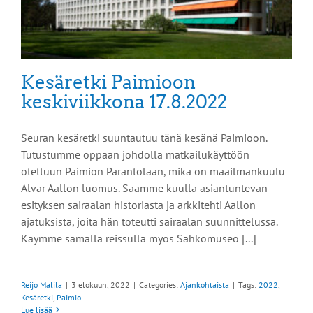
Kesäretki Paimioon
keskiviikkona 17.8.2022
Seuran kesäretki suuntautuu tänä kesänä Paimioon.
Tutustumme oppaan johdolla matkailukäyttöön
otettuun Paimion Parantolaan, mikä on maailmankuulu
Alvar Aallon luomus. Saamme kuulla asiantuntevan
esityksen sairaalan historiasta ja arkkitehti Aallon
ajatuksista, joita hän toteutti sairaalan suunnittelussa.
Käymme samalla reissulla myös Sähkömuseo [...]
Reijo Malila
|
3 elokuun, 2022
|
Categories:
Ajankohtaista
|
Tags:
2022
,
Kesäretki
,
Paimio
Lue lisää