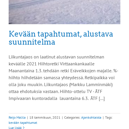
Kevään tapahtumat, alustava
suunnitelma
Liikuntajaos on laatinut alustavan suunnitelman
keväälle 2021 Hiihtoretki Virttaankankaalle
Maanantaina 1.3. tehdään retki Eräveikkojen majalle. %-
hiihto hiihdetään samassa yhteydessä. Retkipaikka voi
olla joku muukin. Liikuntajaos (Markku Lamminmäki)
ottaa ehdotuksia vastaan. Hiihto-ottelu TV - ÅTF
Impivaaran kuntoradalla lauantaina 6.3. ÅTF [...]
Reijo Malila
|
18 tammikuun, 2021
|
Categories:
Ajankohtaista
|
Tags:
kevään tapahtumat
Lue lisää