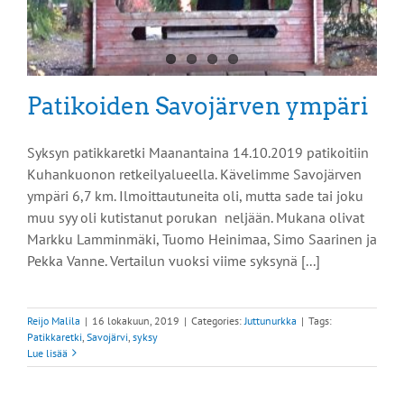
Patikoiden Savojärven ympäri
Syksyn patikkaretki Maanantaina 14.10.2019 patikoitiin
Kuhankuonon retkeilyalueella. Kävelimme Savojärven
ympäri 6,7 km. Ilmoittautuneita oli, mutta sade tai joku
muu syy oli kutistanut porukan neljään. Mukana olivat
Markku Lamminmäki, Tuomo Heinimaa, Simo Saarinen ja
Pekka Vanne. Vertailun vuoksi viime syksynä [...]
Reijo Malila
|
16 lokakuun, 2019
|
Categories:
Juttunurkka
|
Tags:
Patikkaretki
,
Savojärvi
,
syksy
Lue lisää