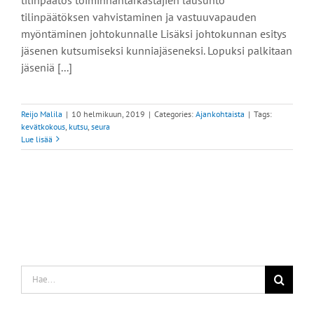
tilinpäätöksen vahvistaminen ja vastuuvapauden
myöntäminen johtokunnalle Lisäksi johtokunnan esitys
jäsenen kutsumiseksi kunniajäseneksi. Lopuksi palkitaan
jäseniä [...]
Reijo Malila
|
10 helmikuun, 2019
|
Categories:
Ajankohtaista
|
Tags:
kevätkokous
,
kutsu
,
seura
Lue lisää
Etsi
...