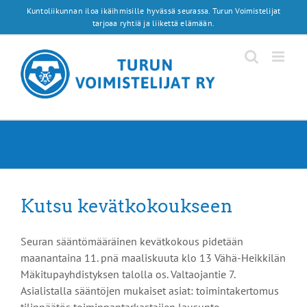
Skip
Kuntoliikunnan iloa ikäihmisille hyvässä seurassa. Turun Voimistelijat
to
tarjoaa ryhtiä ja liikettä elämään.
content
Kutsu kevätkokoukseen
Seuran sääntömääräinen kevätkokous pidetään
maanantaina 11. pnä maaliskuuta klo 13 Vähä-Heikkilän
Mäkitupayhdistyksen talolla os. Valtaojantie 7.
Asialistalla sääntöjen mukaiset asiat: toimintakertomus
tilinpäätös toiminnantarkastajien lausunto