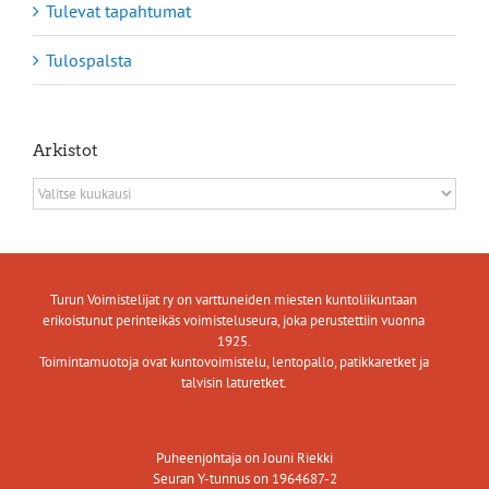
Tulevat tapahtumat
Tulospalsta
Arkistot
Arkistot
Turun Voimistelijat ry on varttuneiden miesten kuntoliikuntaan
erikoistunut perinteikäs voimisteluseura, joka perustettiin vuonna
1925.
Toimintamuotoja ovat kuntovoimistelu, lentopallo, patikkaretket ja
talvisin laturetket.
Puheenjohtaja on Jouni Riekki
Seuran Y-tunnus on 1964687-2