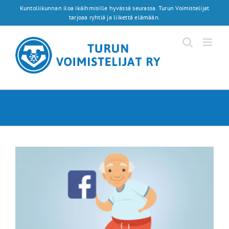
Skip
Kuntoliikunnan iloa ikäihmisille hyvässä seurassa. Turun Voimistelijat
to
tarjoaa ryhtiä ja liikettä elämään.
content