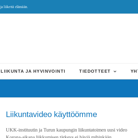
ja liikettä elämään.
LIIKUNTA JA HYVINVOINTI
TIEDOTTEET
YH
Liikuntavideo käyttöömme
UKK-instituutin ja Turun kaupungin liikuntatoimen uusi video
Korona-aikana liikkumisen tärkeys ei häviä mihinkään.