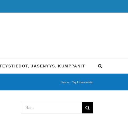
TEYSTIEDOT, JÄSENYYS, KUMPPANIT
Etusivu
Tag:
Liikuntavideo
Etsi
...