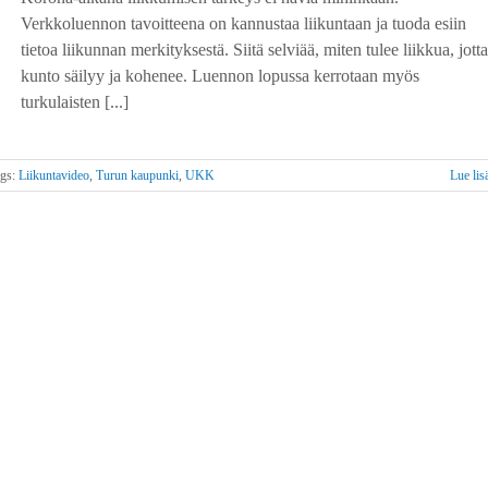
Verkkoluennon tavoitteena on kannustaa liikuntaan ja tuoda esiin
tietoa liikunnan merkityksestä. Siitä selviää, miten tulee liikkua, jotta
kunto säilyy ja kohenee. Luennon lopussa kerrotaan myös
turkulaisten [...]
ags:
Liikuntavideo
,
Turun kaupunki
,
UKK
Lue lis