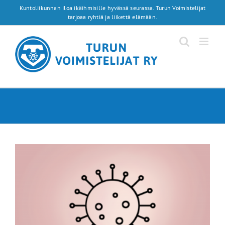
Skip
Kuntoliikunnan iloa ikäihmisille hyvässä seurassa. Turun Voimistelijat
to
tarjoaa ryhtiä ja liikettä elämään.
content