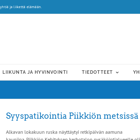
yhtiä ja liikettä elämään.
LIIKUNTA JA HYVINVOINTI
TIEDOTTEET
YH
Syyspatikointia Piikkiön metsissä
Alkavan lokakuun ruska näyttäytyi retkipäivän aamuna
kauniina. Piikkiön Kehityksen kerhotalon pysäköintialueelle oli