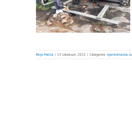
 Piikkiön
ä
Reijo Malila
|
13 lokakuun, 2022
|
Categories:
Ajankohtaista
,
J