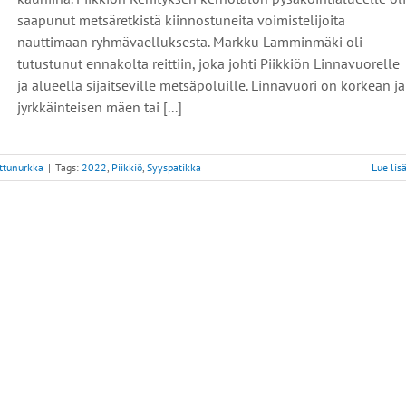
saapunut metsäretkistä kiinnostuneita voimistelijoita
nauttimaan ryhmävaelluksesta. Markku Lamminmäki oli
tutustunut ennakolta reittiin, joka johti Piikkiön Linnavuorelle
ja alueella sijaitseville metsäpoluille. Linnavuori on korkean ja
jyrkkäinteisen mäen tai [...]
uttunurkka
|
Tags:
2022
,
Piikkiö
,
Syyspatikka
Lue lis