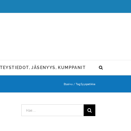
TEYSTIEDOT, JÄSENYYS, KUMPPANIT
Etusivu
Tag:
Syyspatikka
Etsi
...